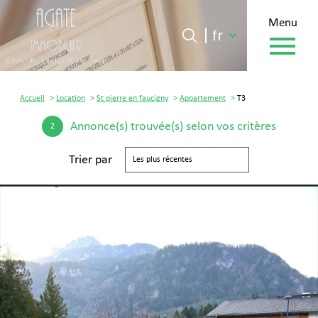
menu
Langue
Langue
fr
0
fr
Accueil
Accueil
Location
St pierre en faucigny
Appartement
T3
Annonce(s) trouvée(s) selon vos critères
2
Trier par
Les plus récentes