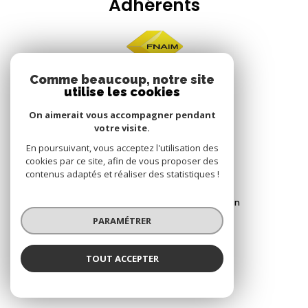
Adhérents
Comme beaucoup, notre site
utilise les cookies
On aimerait vous accompagner pendant
votre visite.
© 2022
Tous droits réservés
En poursuivant, vous acceptez l'utilisation des
Traduction powered by Google
cookies par ce site, afin de vous proposer des
contenus adaptés et réaliser des statistiques !
Nos honoraires
Plan du site
Mentions légales
Partenaires
Admin
PARAMÉTRER
Politique RGPD
Cookies
TOUT ACCEPTER