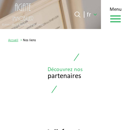
menu
Langue
Langue
fr
0
fr
Accueil
Accueil
Nos liens
Découvrez nos
partenaires