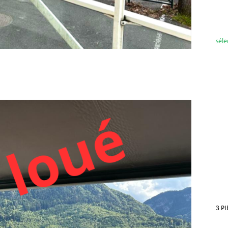
séle
3 P