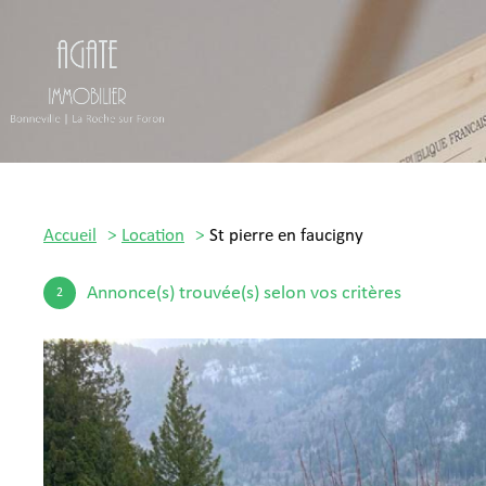
Accueil
Location
St pierre en faucigny
Annonce(s) trouvée(s) selon vos critères
2