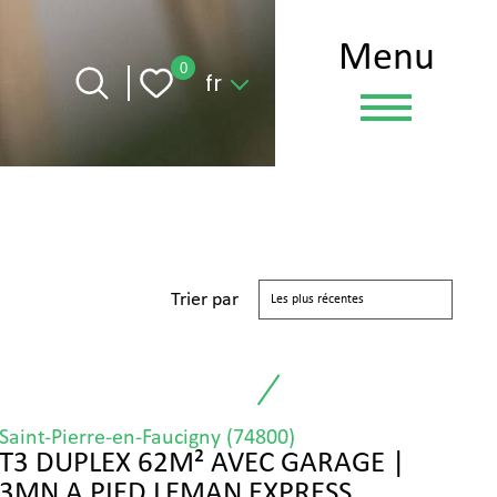
menu
Langue
0
fr
Trier par
Les plus récentes
Saint-Pierre-en-Faucigny (74800)
T3 DUPLEX 62M² AVEC GARAGE |
3MN A PIED LEMAN EXPRESS