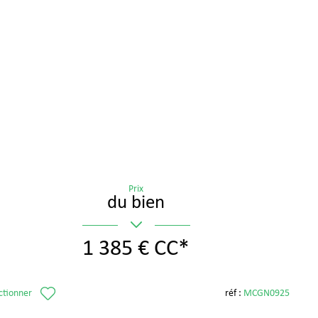
Prix
du bien
1 385 €
CC*
ctionner
réf :
MCGN0925