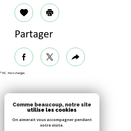
Sélectionner
Imprimer
Partager
facebook
twitter
Plus
de
partage
* HC : Hors charges
Adhérents
Comme beaucoup, notre site
utilise les cookies
On aimerait vous accompagner pendant
votre visite.