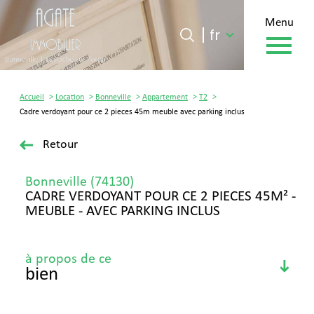
menu
Langue
Langue
fr
0
fr
Accueil
Accueil
Location
Bonneville
Appartement
T2
Cadre verdoyant pour ce 2 pieces 45m meuble avec parking inclus
Retour
Bonneville (74130)
CADRE VERDOYANT POUR CE 2 PIECES 45M² -
MEUBLE - AVEC PARKING INCLUS
à propos de ce
bien