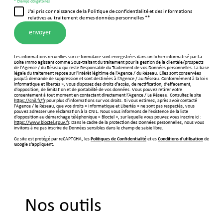
* Champs obligatoires
J'ai pris connaissance de la Politique de confidentialité et des informations
relatives au traitement de mes données personnelles **
envoyer
Les informations recueillies sur ce formulaire sont enregistrées dans un fichier informatisé par La
Boite Immo agissant comme Sous-traitant du traitement pour la gestion de la clientèle/prospects
de l'Agence / du Réseau qui reste Responsable du Traitement de vos Données personnelles. La base
légale du traitement repose sur l'intérêt légitime de l'Agence / du Réseau. Elles sont conservées
jusqu'à demande de suppression et sont destinées à l'Agence / au Réseau. Conformément à la loi «
informatique et libertés », vous disposez des droits d’accès, de rectification, d’effacement,
d’opposition, de limitation et de portabilité de vos données. Vous pouvez retirer votre
consentement à tout moment en contactant directement l’Agence / Le Réseau. Consultez le site
https://cnil.fr/fr
pour plus d’informations sur vos droits. Si vous estimez, après avoir contacté
l'Agence / le Réseau, que vos droits « Informatique et Libertés » ne sont pas respectés, vous
pouvez adresser une réclamation à la CNIL. Nous vous informons de l’existence de la liste
d'opposition au démarchage téléphonique « Bloctel », sur laquelle vous pouvez vous inscrire ici :
https://www.bloctel.gouv.fr
. Dans le cadre de la protection des Données personnelles, nous vous
invitons à ne pas inscrire de Données sensibles dans le champ de saisie libre.
Ce site est protégé par reCAPTCHA, les
Politiques de Confidentialité
et es
Conditions d'utilisation
de
Google s'appliquent.
Nos outils