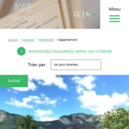
menu
Langue
Langue
fr
0
fr
Accueil
Accueil
Location
Bonneville
Appartement
Annonce(s) trouvée(s) selon vos critères
2
Trier par
Les plus récentes
Exclusif