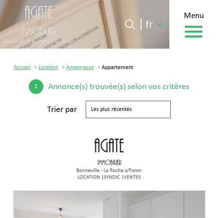
menu
Langue
Langue
fr
0
fr
Accueil
Accueil
Location
Annemasse
Appartement
Annonce(s) trouvée(s) selon vos critères
1
Trier par
Les plus récentes